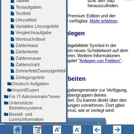
bzw. den Satz
herauszufinden.
Das Schüttelwort ist in der Premium Edition und der
Unlimited Edition ab 2019.3 verfügbar.
Mehr erfahren
.
Neues Schüttelwort anlegen
Verwende das links abgebildete Symbol in der
Werkzeugleiste
, um ein neues Schüttelwort auf dem
Arbeitsblatt zu platzieren. Weitere Informationen
findest du auch im Kapitel "
Anlegen von Feldern"
.
Das Schüttelwort bearbeiten
Das Schüttelwort stellt einen Aufgabengenerator zur Verfügung,
der die Buchstaben oder Buchstabengruppen deines
Eingabetextes automatisch platziert. Du kannst direkt über den
Eigenschaften Editor
alle Einstellungen vornehmen. Dort gibst
du auch den
Text
vor und bestimmst, wie er zerlegt wird: