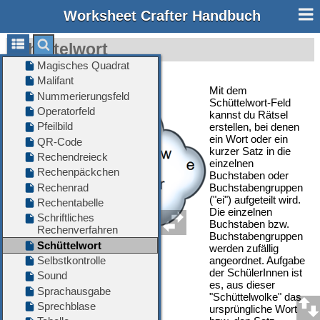
Worksheet Crafter Handbuch
Schüttelwort
Mit dem
Schüttelwort-Feld
kannst du Rätsel
erstellen, bei denen
ein Wort oder ein
kurzer Satz in die
einzelnen
Buchstaben oder
Buchstabengruppen
("ei") aufgeteilt wird.
Die einzelnen
Buchstaben bzw.
Buchstabengruppen
werden zufällig
angeordnet. Aufgabe
der SchülerInnen ist
es, aus dieser
"Schüttelwolke" das
ursprüngliche Wort