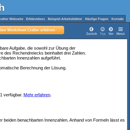
h
rafter Webseite
Erklärvideos
Beispiel-Arbeitsblätter
Häufige Fragen
Kontakt
den Worksheet Crafter erfahren
Zurück
Top
Vor
Menü
zbare Aufgabe, die sowohl zur Übung der
ere des Rechendreiecks beinhaltet drei Zahlen.
hbarten Innenzahlen aufgeführt.
tomatische Berechnung der Lösung.
.1 verfügbar.
Mehr erfahren
.
r beiden benachbarten Innenzahlen. Anhand von Formeln lässt es