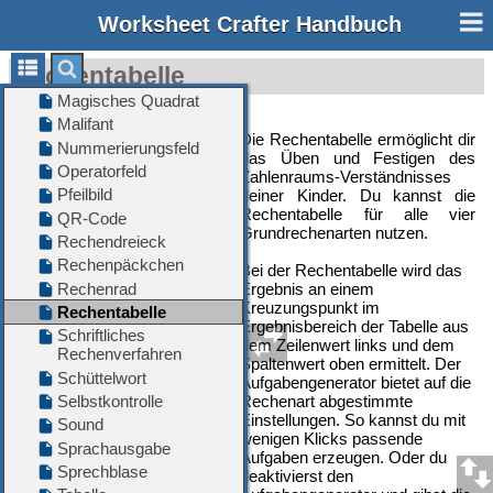
Worksheet Crafter Handbuch
Rechentabelle
Die Rechentabelle ermöglicht dir
das Üben und Festigen des
Zahlenraums-Verständnisses
deiner Kinder. Du kannst die
Rechentabelle für alle vier
Grundrechenarten nutzen.
Bei der Rechentabelle wird das
Ergebnis an einem
Kreuzungspunkt im
Ergebnisbereich der Tabelle aus
dem Zeilenwert links und dem
Spaltenwert oben ermittelt. Der
Aufgabengenerator bietet auf die
Rechenart abgestimmte
Einstellungen. So kannst du mit
wenigen Klicks passende
Aufgaben erzeugen. Oder du
deaktivierst den