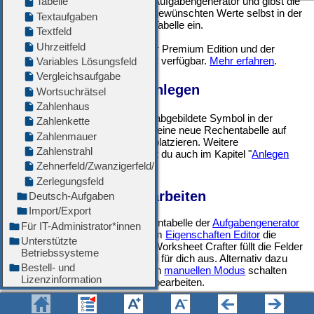
Aufgabengenerator und gibst die
gewünschten Werte selbst in der
Tabelle ein.
Die Rechentabelle ist in der Premium Edition und der
Unlimited Edition ab 2021.2 verfügbar.
Mehr erfahren
.
Neue Rechentabelle anlegen
Verwende das links abgebildete Symbol in der
Werkzeugleiste
, um eine neue Rechentabelle auf
dem Arbeitsblatt zu platzieren. Weitere
Informationen findest du auch im Kapitel "
Anlegen
von Feldern"
.
Die Rechentabelle bearbeiten
Standardmäßig ist für die Rechentabelle der
Aufgabengenerator
aktiv. In diesem Fall kannst du im
Eigenschaften Editor
die
Aufgabe konfigurieren, und der Worksheet Crafter füllt die Felder
der Rechentabelle entsprechend für dich aus. Alternativ dazu
kannst du die Tabelle auch in den
manuellen Modus
schalten
und die einzelnen Felder selbst bearbeiten.
Über die
Formatierungsleiste
am oberen Bildschirmrand hast du