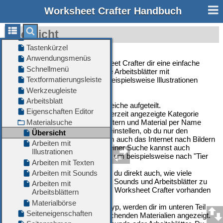
Worksheet Crafter Handbuch
Übersicht
Die Materialsuche stellt Worksheet Crafter dir eine einfache
Möglichkeit zur Verfügung, deine Arbeitsblätter mit
verschiedenen Materialien wie beispielsweise Illustrationen
aufzulockern.
Die Materialsuche ist in drei Bereiche aufgeteilt.
•
Im oberen Teil kannst du die derzeit angezeigte Kategorie
auswählen, nach Zeichenstil filtern und Material per Name
suchen. Hier kannst du auch einstellen, ob du nur den
Worksheet Crafter oder zudem auch das Internet nach Bildern
durchsuchen möchtest. Bei deiner Suche kannst auch
mehrere Begriffe kombinieren, um beispielsweise nach "Tier
grün" zu suchen.
•
Unterhalb der Kategorie siehst du direkt auch, wie viele
passende Illustrationen, Texte, Sounds und Arbeitsblätter zu
deinem deinem Suchbegriff im Worksheet Crafter vorhanden
sind.
•
Klickst du auf den jeweiligen Typ, werden dir im unteren Teil
der Materialsuche die entsprechenden Materialien angezeigt.