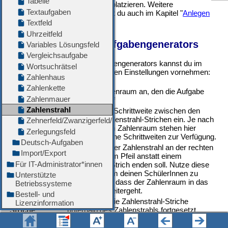
dem Arbeitsblatt zu platzieren. Weitere
Informationen findest du auch im Kapitel "
Anlegen
von Feldern"
.
Eigenschaften des Aufgabengenerators
Bei der Verwendung des Aufgabengenerators kannst du im
Eigenschaften Editor
die folgenden Einstellungen vornehmen:
Zahlenraum:
Gibt den Zahlenraum an, den die Aufgabe
umfassen darf
Schrittweite:
Stelle hier die Schrittweite zwischen den
einzelnen Zahlenstrahl-Strichen ein. Je nach
ausgewähltem Zahlenraum stehen hier
unterschiedliche Schrittweiten zur Verfügung.
Pfeil am Ende:
Legt fest, ob der Zahlenstrahl an der rechten
Seite mit einem Pfeil anstatt einem
senkrechten Strich enden soll. Nutze diese
Einstellung, um deinen SchülerInnen zu
verdeutlichen, dass der Zahlenraum in das
Unendliche weitergeht.
Durchgehende
Legt fest, ob die Zahlenstrahl-Striche
Striche:
unterhalb des Zahlenstrahls fortgesetzt
werden.