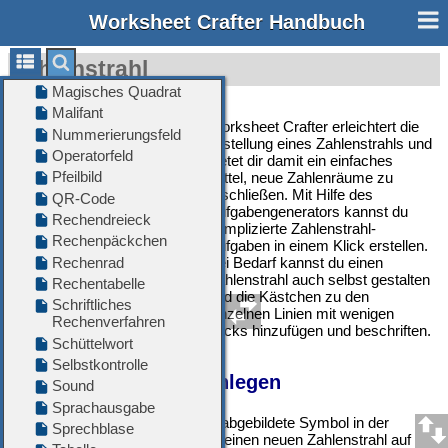
Worksheet Crafter Handbuch
Zahlenstrahl
Worksheet Crafter erleichtert die
Erstellung eines Zahlenstrahls und
bietet dir damit ein einfaches
Mittel, neue Zahlenräume zu
erschließen. Mit Hilfe des
Aufgabengenerators kannst du
komplizierte Zahlenstrahl-
Aufgaben in einem Klick erstellen.
Bei Bedarf kannst du einen
Zahlenstrahl auch selbst gestalten
und die Kästchen zu den
einzelnen Linien mit wenigen
Klicks hinzufügen und beschriften.
Neuen Zahlenstrahl anlegen
Verwende das links abgebildete Symbol in der
Werkzeugleiste
, um einen neuen Zahlenstrahl auf