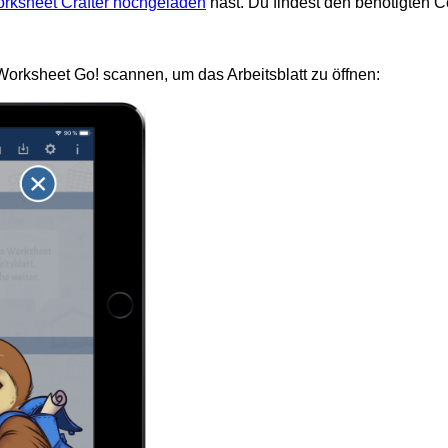
Worksheet Crafter hochgeladen
hast. Du findest den benötigten Co
rksheet Go! scannen, um das Arbeitsblatt zu öffnen: