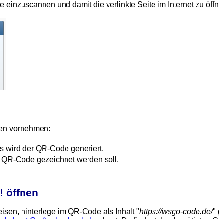
 einzuscannen und damit die verlinkte Seite im Internet zu öffn
gen vornehmen:
us wird der QR-Code generiert.
n QR-Code gezeichnet werden soll.
! öffnen
weisen, hinterlege im QR-Code als Inhalt "
https://wsgo-code.de/
"