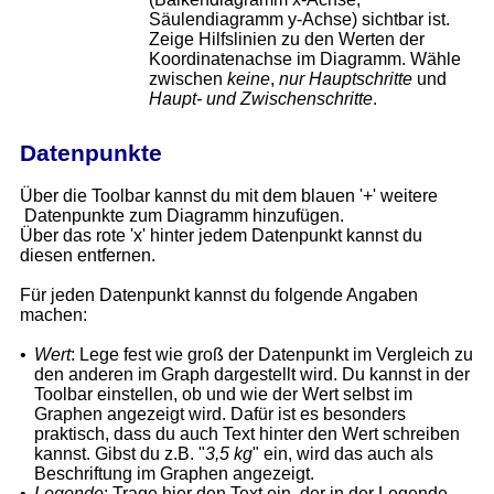
Säulendiagramm y-Achse) sichtbar ist.
Zeige Hilfslinien zu den Werten der
Koordinatenachse im Diagramm. Wähle
zwischen
keine
,
nur Hauptschritte
und
Haupt- und Zwischenschritte
.
Datenpunkte
Über die Toolbar kannst du mit dem blauen '+' weitere
Datenpunkte zum Diagramm hinzufügen.
Über das rote 'x' hinter jedem Datenpunkt kannst du
diesen entfernen.
Für jeden Datenpunkt kannst du folgende Angaben
machen:
•
Wert
: Lege fest wie groß der Datenpunkt im Vergleich zu
den anderen im Graph dargestellt wird. Du kannst in der
Toolbar einstellen, ob und wie der Wert selbst im
Graphen angezeigt wird. Dafür ist es besonders
praktisch, dass du auch Text hinter den Wert schreiben
kannst. Gibst du z.B. "
3,5 kg
" ein, wird das auch als
Beschriftung im Graphen angezeigt.
•
Legende
: Trage hier den Text ein, der in der Legende